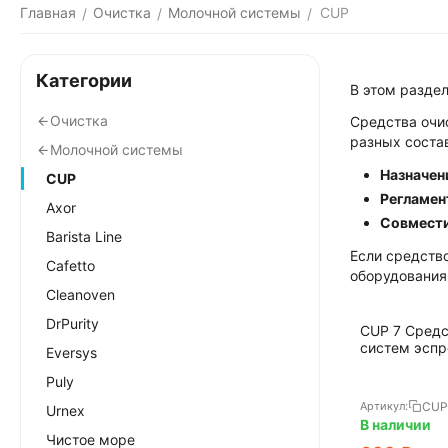
Главная
Очистка
Молочной системы
CUP
/
/
/
Категории
В этом разде
Очистка
Средства очис
разных соста
Молочной системы
Назначен
CUP
Регламен
Axor
Совмест
Barista Line
Если средств
Cafetto
оборудования
Cleanoven
DrPurity
CUP 7 Средс
систем эспр
Eversys
Puly
CUP
Артикул:
Urnex
В наличии
Чистое море