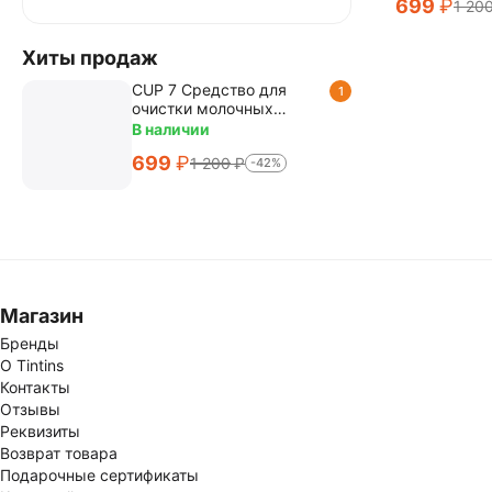
‍699‍
₽
1 20
Хиты продаж
CUP 7 Средство для
1
очистки молочных
систем эспрессо-машин
В наличии
щелочное 1 л
‍699‍
₽
1 200
₽
-42%
Магазин
Бренды
О Tintins
Контакты
Отзывы
Реквизиты
Возврат товара
Подарочные сертификаты