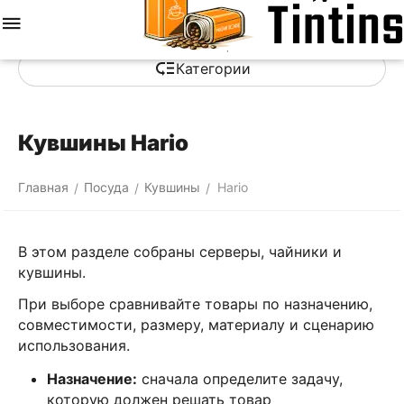
Меню
Найти
Корзина
Отложенные
Сравнить
Аккаунт
товары
Категории
Кувшины Hario
Главная
Посуда
Кувшины
Hario
/
/
/
В этом разделе собраны серверы, чайники и
кувшины.
При выборе сравнивайте товары по назначению,
совместимости, размеру, материалу и сценарию
использования.
Назначение:
сначала определите задачу,
которую должен решать товар