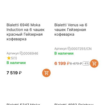
Bialetti 6946 Moka
Bialetti Venus на 6
Induction на 6 чашек
чашек Гейзерная
красный Гейзерная
кофеварка
кофеварка
0007255/CN
Артикул:
В наличии
0006946
Артикул:
5
(1)
В наличии
6 199
₽
6 479
₽
-4%
7 519
₽