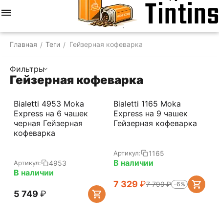
Меню
Найти
Корзина
Отложенные
Сравнить
Аккаунт
товары
Главная
Теги
Гейзерная кофеварка
/
/
Фильтры
Гейзерная кофеварка
Bialetti 4953 Moka
Bialetti 1165 Moka
Express на 6 чашек
Express на 9 чашек
черная Гейзерная
Гейзерная кофеварка
кофеварка
1165
Артикул:
В наличии
4953
Артикул:
В наличии
7 329
₽
7 799
₽
-6%
5 749
₽