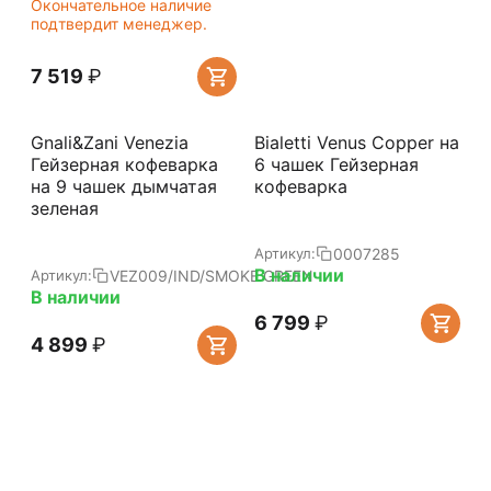
Окончательное наличие
подтвердит менеджер.
7 519
₽
Gnali&Zani Venezia
Bialetti Venus Copper на
Гейзерная кофеварка
6 чашек Гейзерная
на 9 чашек дымчатая
кофеварка
зеленая
0007285
Артикул:
В наличии
VEZ009/IND/SMOKE GREEN
Артикул:
В наличии
6 799
₽
4 899
₽