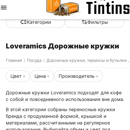
Меню
Найти
Корзина
Отложенные
Сравнить
Аккаунт
товары
Категории
Фильтры
Loveramics Дорожные кружки
Главная
Посуда
Дорожные кружки, термосы и бутылки
/
/
/
Цвет
Цена
Производитель
Дорожные кружки Loveramics подходят для кофе
с собой и повседневного использования вне дома.
В этой категории собраны переносные кружки
бренда с продуманной формой, крышкой и
материалами, рассчитанными на регулярное
использование. Выбирайте объем и цвет под