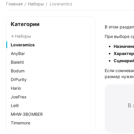
Главная
Наборы
Loveramics
/
/
Категории
В этом разде
Наборы
При выборе с
Loveramics
Назначен
AnyBar
Характер
Сценарий
Bialetti
Если сомнева
Bodum
размер нужен
DrPurity
Hario
JoeFrex
В 
Lelit
MHW-3BOMBER
Timemore