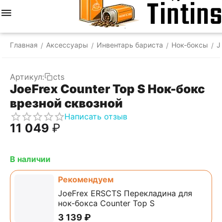
Меню
Найти
Корзина
Отложенные
Сравнить
Аккаунт
товары
Главная
Аксессуары
Инвентарь бариста
Нок-боксы
J
/
/
/
/
Артикул:
cts
JoeFrex Counter Top S Нок-бокс
врезной сквозной
Написать отзыв
11 049
₽
В наличии
Рекомендуем
JoeFrex ERSCTS Перекладина для
нок-бокса Counter Top S
3 139
₽