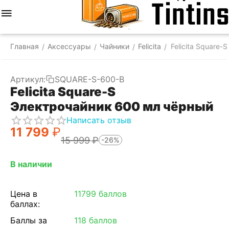
Меню
Найти
Корзина
Отложенные
Сравнить
Аккаунт
товары
Главная
Аксессуары
Чайники
Felicita
Felicita Square
/
/
/
/
Артикул:
SQUARE-S-600-B
Felicita Square-S
Электрочайник 600 мл чёрный
Написать отзыв
11 799
₽
15 999
₽
-26%
В наличии
Цена в
11799 баллов
баллах:
Баллы за
118 баллов