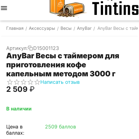
Меню
Найти
Корзина
Отложенные
Сравнить
Аккаунт
товары
Главная
Аксессуары
Весы
AnyBar
AnyBar Весы с тай
/
/
/
/
Артикул:
D15001123
AnyBar Весы с таймером для
приготовления кофе
капельным методом 3000 г
Написать отзыв
2 509
₽
В наличии
Цена в
2509 баллов
баллах: