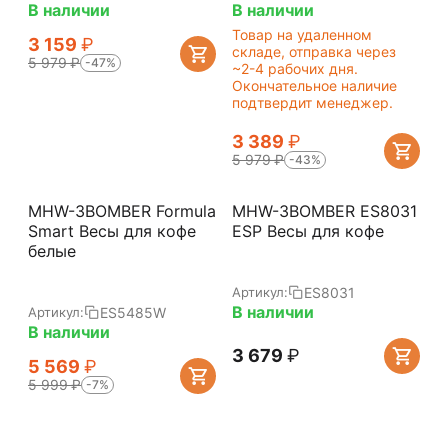
В наличии
В наличии
Товар на удаленном
3 159
₽
складе, отправка через
5 979
₽
-47%
~2-4 рабочих дня.
Окончательное наличие
подтвердит менеджер.
3 389
₽
5 979
₽
-43%
MHW-3BOMBER Formula
MHW-3BOMBER ES8031
Smart Весы для кофе
ESP Весы для кофе
белые
ES8031
Артикул:
В наличии
ES5485W
Артикул:
В наличии
3 679
₽
5 569
₽
5 999
₽
-7%