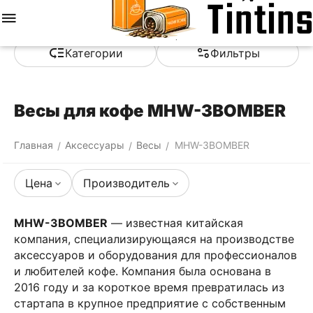
Меню
Найти
Корзина
Отложенные
Сравнить
Аккаунт
товары
Категории
Фильтры
Весы для кофе MHW-3BOMBER
Главная
Аксессуары
Весы
MHW-3BOMBER
/
/
/
Цена
Производитель
MHW-3BOMBER
— известная китайская
компания, специализирующаяся на производстве
аксессуаров и оборудования для профессионалов
и любителей кофе. Компания была основана в
2016 году и за короткое время превратилась из
стартапа в крупное предприятие с собственным