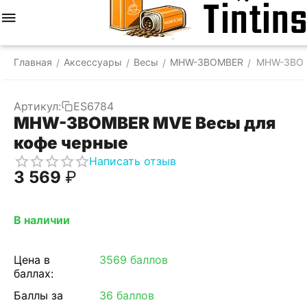
Меню
Найти
Корзина
Отложенные
Сравнить
Аккаунт
товары
Главная
Аксессуары
Весы
MHW-3BOMBER
MHW-3BOM
/
/
/
/
Артикул:
ES6784
MHW-3BOMBER MVE Весы для
кофе черные
Написать отзыв
3 569
₽
В наличии
Цена в
3569 баллов
баллах:
Баллы за
36 баллов