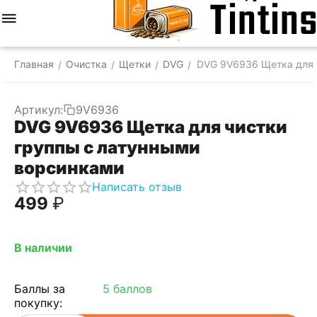
Меню
Найти
Корзина
Отложенные
Сравнить
Аккаунт
товары
Главная
Очистка
Щетки
DVG
DVG 9V6936 Щетка для 
/
/
/
/
Артикул:
9V6936
DVG 9V6936 Щетка для чистки
группы с латунными
ворсинками
Написать отзыв
‍499‍
₽
В наличии
Баллы за
5 баллов
покупку: