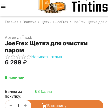
Меню
Найти
Корзина
Отложенные
Сравнить
Аккаунт
товары
Главная
Очистка
Щетки
JoeFrex
JoeFrex Щетка для о
/
/
/
/
Артикул:
csb
JoeFrex Щетка для очистки
паром
Написать отзыв
6 299
₽
В наличии
Баллы за
63 балла
покупку:
+
−
В корзину