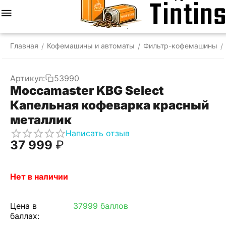
Меню
Найти
Корзина
Отложенные
Сравнить
Аккаунт
товары
Главная
Кофемашины и автоматы
Фильтр-кофемашины
/
/
/
Артикул:
53990
Moccamaster KBG Select
Капельная кофеварка красный
металлик
Написать отзыв
37 999
₽
Нет в наличии
Цена в
37999 баллов
баллах: