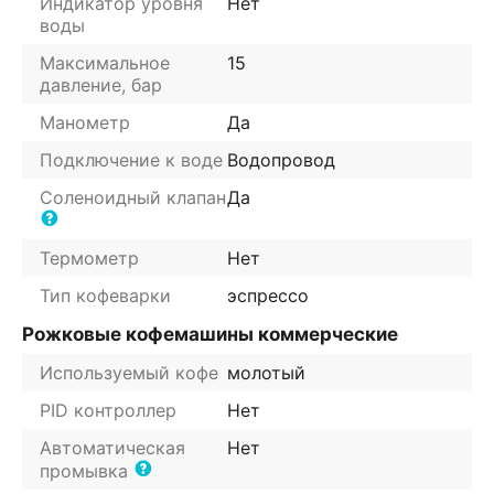
Индикатор уровня
Нет
воды
Максимальное
15
давление, бар
Манометр
Да
Подключение к воде
Водопровод
Соленоидный клапан
Да
Термометр
Нет
Тип кофеварки
эспрессо
Рожковые кофемашины коммерческие
Используемый кофе
молотый
PID контроллер
Нет
Автоматическая
Нет
промывка