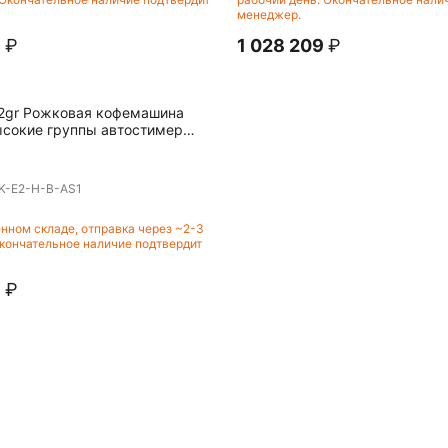
менеджер.
9
₽
1 028 209
₽
k 2gr Рожковая кофемашина
ысокие группы автостимер
K-E2-H-B-AS1
енном складе, отправка через ~2-3
Окончательное наличие подтвердит
9
₽