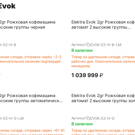
 Evok
k 2gr Рожковая кофемашина
Elektra Evok 2gr Рожковая к
ысокие группы черная
автомат 2 высокие группы
автокапучинатор черная
K-E2-H-B
EVOK-E2-H-B-LM
Артикул:
В наличии
енном складе, отправка через ~2-3
Товар на удаленном складе, отправ
Окончательное наличие подтвердит
рабочих дня. Окончательное налич
менеджер.
₽
1 039 999
₽
k 2gr Рожковая кофемашина
Elektra Evok 2gr Рожковая к
ысокие группы автоматический
автомат 2 высокие группы зо
 золотой
K-E2-H-G-LM
EVOK-E2-H-G
Артикул:
В наличии
енном складе, отправка через ~61-91
Товар на удаленном складе, отправ
 Окончательное наличие подтвердит
рабочий день. Окончательное нали