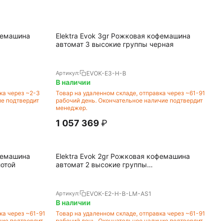
офемашина
Elektra Evok 3gr Рожковая кофемашина
автомат 3 высокие группы черная
EVOK-E3-H-B
Артикул:
В наличии
ка через ~2-3
Товар на удаленном складе, отправка через ~61-91
ие подтвердит
рабочий день. Окончательное наличие подтвердит
менеджер.
1 057 369
₽
офемашина
Elektra Evok 2gr Рожковая кофемашина
лотой
автомат 2 высокие группы
автокапучинатор автостимер черная
EVOK-E2-H-B-LM-AS1
Артикул:
В наличии
ка через ~61-91
Товар на удаленном складе, отправка через ~61-91
чие подтвердит
рабочий день. Окончательное наличие подтвердит