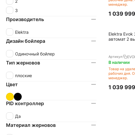
2
менеджер.
3
1 039 99
Производитель
Elektra
Elektra Evo
автомат 2 в
Дизайн бойлера
черная
Одиночный бойлер
EVO
Артикул:
Тип жерновов
В наличии
Товар на удал
рабочих дня. 
плоские
менеджер.
Цвет
1 039 99
PID контроллер
Да
Материал жерновов