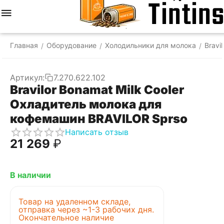
Меню
Найти
Корзина
Отложенные
Сравнить
Аккаунт
товары
Главная
Оборудование
Холодильники для молока
Bravi
/
/
/
Артикул:
7.270.622.102
Bravilor Bonamat Milk Cooler
Охладитель молока для
кофемашин BRAVILOR Sprso
Написать отзыв
21 269
₽
В наличии
Товар на удаленном складе,
отправка через ~1-3 рабочих дня.
Окончательное наличие