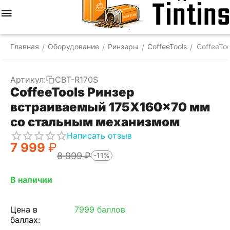
Меню
Найти
Корзина
Отложенные
Сравнить
Аккаунт
товары
Главная
Оборудование
Ринзеры
CoffeeTools
CoffeeTo
/
/
/
/
Артикул:
CBT-R170S
CoffeeTools Ринзер
встраиваемый 175X160x70 мм
со стальным механизмом
Написать отзыв
7 999
₽
8 999
₽
-11%
В наличии
Цена в
7999 баллов
баллах: