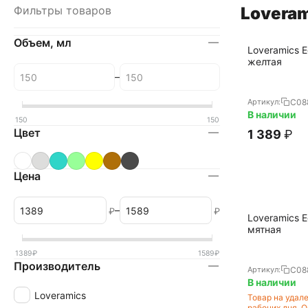
Фильтры товаров
Loveram
Объем, мл
Loveramics 
желтая
–
C08
Артикул:
В наличии
150
150
Цвет
1 389
₽
Цена
–
₽
₽
Loveramics 
мятная
1389
₽
1589
₽
Производитель
C08
Артикул:
В наличии
Loveramics
Товар на удал
рабочих дня. 