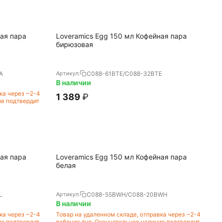
ая пара
Loveramics Egg 150 мл Кофейная пара
бирюзовая
A
C088-61BTE/C088-32BTE
Артикул:
В наличии
ка через ~2-4
1 389
₽
ие подтвердит
ая пара
Loveramics Egg 150 мл Кофейная пара
белая
L
C088-55BWH/C088-20BWH
Артикул:
В наличии
ка через ~2-4
Товар на удаленном складе, отправка через ~2-4
ие подтвердит
рабочих дня. Окончательное наличие подтвердит