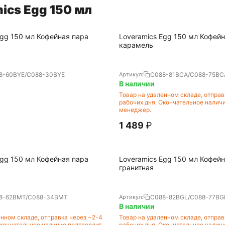
ics Egg 150 мл
Egg 150 мл Кофейная пара
Loveramics Egg 150 мл Кофейн
карамель
8-60BYE/C088-30BYE
C088-81BCA/C088-75BC
Артикул:
В наличии
Товар на удаленном складе, отправ
рабочих дня. Окончательное налич
менеджер.
1 489
₽
Egg 150 мл Кофейная пара
Loveramics Egg 150 мл Кофейн
гранитная
8-62BMT/C088-34BMT
C088-82BGL/C088-77BG
Артикул:
В наличии
енном складе, отправка через ~2-4
Товар на удаленном складе, отправ
Окончательное наличие подтвердит
рабочих дня. Окончательное налич