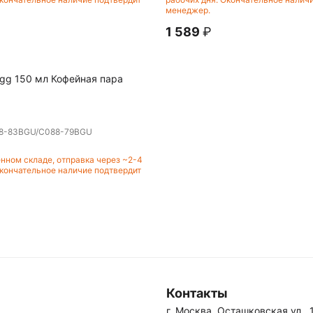
менеджер.
1 589
₽
Egg 150 мл Кофейная пара
8-83BGU/C088-79BGU
енном складе, отправка через ~2-4
Окончательное наличие подтвердит
Контакты
г. Москва, Осташковская ул., 