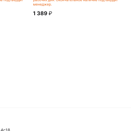
менеджер.
1 389
₽
14с18