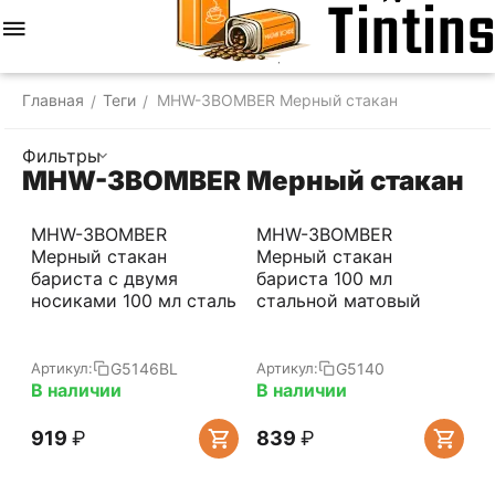
Меню
Найти
Корзина
Отложенные
Сравнить
Аккаунт
товары
Главная
Теги
MHW-3BOMBER Мерный стакан
/
/
Фильтры
MHW-3BOMBER Мерный стакан
MHW-3BOMBER
MHW-3BOMBER
Мерный стакан
Мерный стакан
бариста с двумя
бариста 100 мл
носиками 100 мл сталь
стальной матовый
G5146BL
G5140
Артикул:
Артикул:
В наличии
В наличии
‍919‍
₽
‍839‍
₽