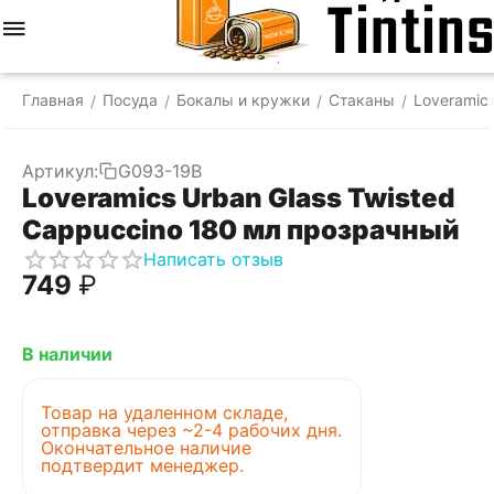
Меню
Найти
Корзина
Отложенные
Сравнить
Аккаунт
товары
Главная
Посуда
Бокалы и кружки
Стаканы
Loveramic
/
/
/
/
Артикул:
G093-19B
Loveramics Urban Glass Twisted
Cappuccino 180 мл прозрачный
Написать отзыв
‍749‍
₽
В наличии
Товар на удаленном складе,
отправка через ~2-4 рабочих дня.
Окончательное наличие
подтвердит менеджер.