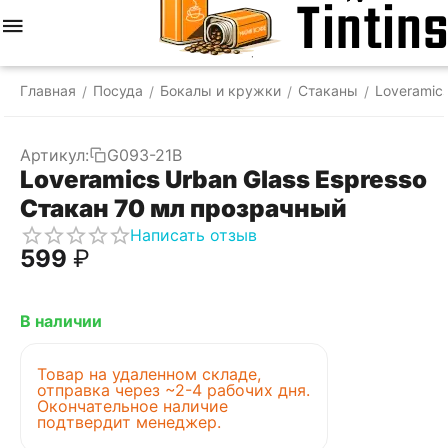
Меню
Найти
Корзина
Отложенные
Сравнить
Аккаунт
товары
Главная
Посуда
Бокалы и кружки
Стаканы
Loveramic
/
/
/
/
Артикул:
G093-21B
Loveramics Urban Glass Espresso
Стакан 70 мл прозрачный
Написать отзыв
‍599‍
₽
В наличии
Товар на удаленном складе,
отправка через ~2-4 рабочих дня.
Окончательное наличие
подтвердит менеджер.