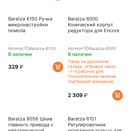
Baratza 6150 Ручка
Baratza 6000
микронастройки
Конический корпус
помола
редуктора для Encore
Baratza-6150
Baratza-6000
Артикул:
Артикул:
В наличии
В наличии
Товар на удаленном
‍329‍
₽
складе, отправка через
~1-4 рабочих дня.
Окончательное наличие
подтвердит менеджер.
2 309
₽
Baratza 8056 Шкив
Baratza 6151
главного привода с
Регулировочное
металлической
монтажное кольцо для