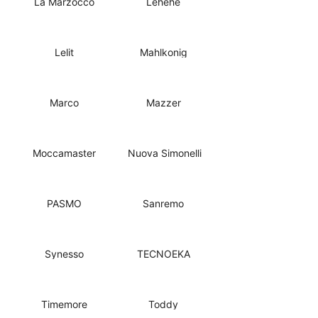
La Marzocco
Lehehe
Lelit
Mahlkonig
Marco
Mazzer
Moccamaster
Nuova Simonelli
PASMO
Sanremo
Synesso
TECNOEKA
Timemore
Toddy