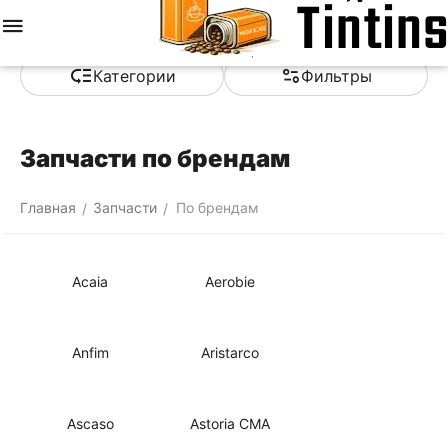
Меню
Найти
Корзина
Отложенные
Сравнить
Аккаунт
товары
Категории
Фильтры
Запчасти по брендам
Главная
Запчасти
По брендам
/
/
Acaia
Aerobie
Anfim
Aristarco
Ascaso
Astoria CMA