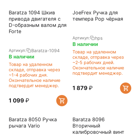
Baratza 1094 Шкив
JoeFrex Ручка для
привода двигателя с
темпера Pop чёрная
D-образным валом для
Forte
hps
Артикул:
В наличии
Baratza-1094
Артикул:
Товар на удаленном
В наличии
складе, отправка через
~2-5 рабочих дней.
Товар на удаленном
Окончательное наличие
складе, отправка через
подтвердит менеджер.
~1-4 рабочих дня.
Окончательное наличие
подтвердит менеджер.
1 879
₽
1 099
₽
Baratza 8050 Ручка
Baratza 8096
рычага Vario
Вторичный
калибровочный винт