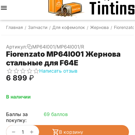
Меню
Найти
Корзина
Отложенные
Сравнить
Аккаунт
товары
Главная
Запчасти
Для кофемолок
Жернова
Fiorenzato
/
/
/
/
Артикул:
MP64I001/MP64I001/R
Fiorenzato MP64I001 Жернова
стальные для F64E
Написать отзыв
6 899
₽
В наличии
Баллы за
69 баллов
покупку:
+
−
В корзину