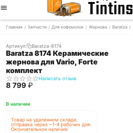
Меню
Найти
Корзина
Отложенные
Сравнить
Аккаунт
товары
Главная
Запчасти
Для кофемолок
Жернова
Baratza
/
/
/
/
/
Артикул:
Baratza-8174
Baratza 8174 Керамические
жернова для Vario, Forte
комплект
Написать отзыв
8 799
₽
В наличии
Товар на удаленном складе,
отправка через ~1-4 рабочих дня.
Окончательное наличие