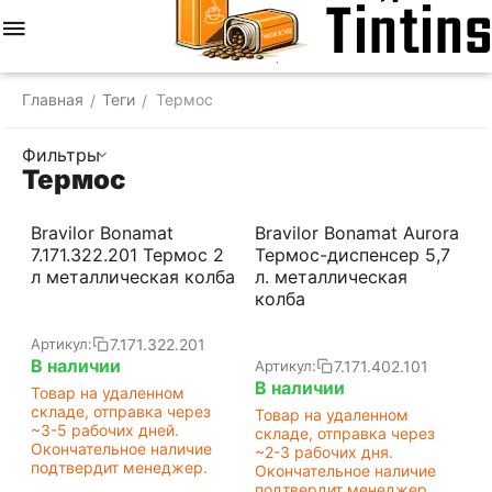
Меню
Найти
Корзина
Отложенные
Сравнить
Аккаунт
товары
Главная
Теги
Термос
/
/
Фильтры
Термос
Bravilor Bonamat
Bravilor Bonamat Aurora
7.171.322.201 Термос 2
Термос-диспенсер 5,7
л металлическая колба
л. металлическая
колба
7.171.322.201
Артикул:
В наличии
7.171.402.101
Артикул:
В наличии
Товар на удаленном
складе, отправка через
Товар на удаленном
~3-5 рабочих дней.
складе, отправка через
Окончательное наличие
~2-3 рабочих дня.
подтвердит менеджер.
Окончательное наличие
подтвердит менеджер.