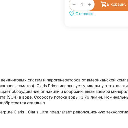
+
−
В корзину
Отложить
вендинговых систем и парогенераторов от американской компан
конвектоматов). Claris Prime использует уникальную техноло
ищает оборудование от накипи и коррозии, вызываемой минера
ата (SO4) в воде. Скорость потока воды: 3.79 л/мин. Номинальн
риобретается отдельно.
rpure Claris - Claris Ultra предлагает революционную технологи