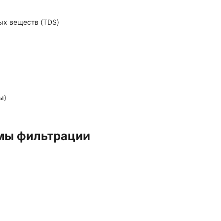
ых веществ (TDS)
ы)
емы фильтрации