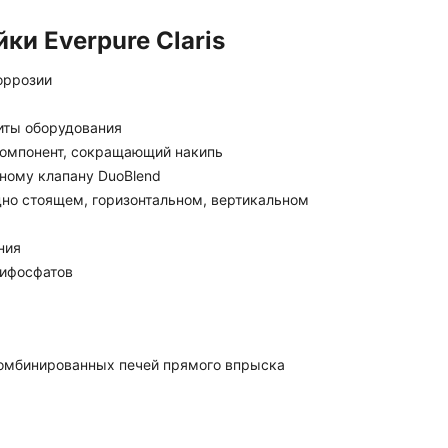
и Everpure Claris
оррозии
иты оборудования
компонент, сокращающий накипь
нному клапану DuoBlend
дно стоящем, горизонтальном, вертикальном
ния
лифосфатов
 комбинированных печей прямого впрыска