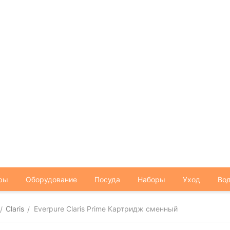
ры
Оборудование
Посуда
Наборы
Уход
Вод
Claris
Everpure Claris Prime Картридж сменный
/
/