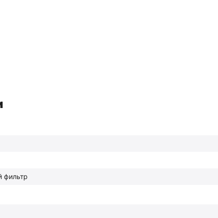
и
й фильтр