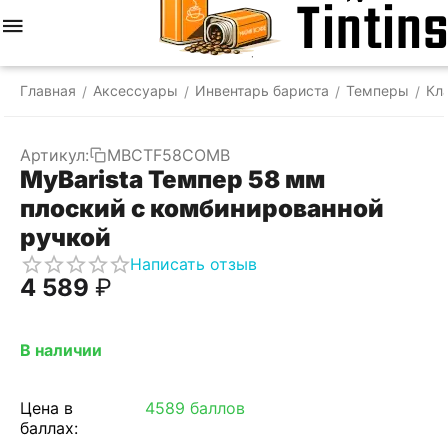
Меню
Найти
Корзина
Отложенные
Сравнить
Аккаунт
товары
Главная
Аксессуары
Инвентарь бариста
Темперы
Кл
/
/
/
/
Артикул:
MBCTF58COMB
MyBarista Темпер 58 мм
плоский с комбинированной
ручкой
Написать отзыв
4 589
₽
В наличии
Цена в
4589 баллов
баллах: