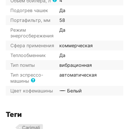
4
Объем бойлера, л
Подогрев чашек
Да
Портафильтр, мм
58
Режим
Да
энергосбережения
Сфера применения
коммерческая
Теплообменник
Да
Тип помпы
вибрационная
Тип эспрессо-
автоматическая
машины
Цвет кофемашины
Белый
Теги
Carimali