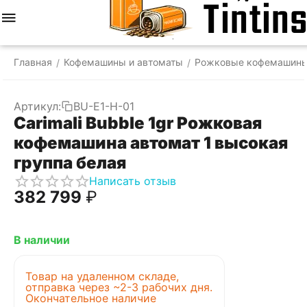
Меню
Найти
Корзина
Отложенные
Сравнить
Аккаунт
товары
Главная
Кофемашины и автоматы
Рожковые кофемашин
/
/
Артикул:
BU-E1-H-01
Carimali Bubble 1gr Рожковая
кофемашина автомат 1 высокая
группа белая
Написать отзыв
382 799
₽
В наличии
Товар на удаленном складе,
отправка через ~2-3 рабочих дня.
Окончательное наличие