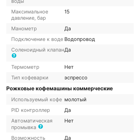
воды
Максимальное
15
давление, бар
Манометр
Да
Подключение к воде
Водопровод
Соленоидный клапан
Да
Термометр
Нет
Тип кофеварки
эспрессо
Рожковые кофемашины коммерческие
Используемый кофе
молотый
PID контроллер
Да
Автоматическая
Нет
промывка
Возможность
Да