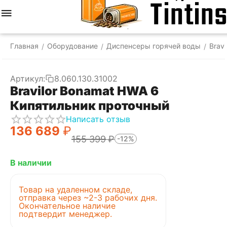
Меню
Найти
Корзина
Отложенные
Сравнить
Аккаунт
товары
Главная
Оборудование
Диспенсеры горячей воды
Bravi
/
/
/
Артикул:
8.060.130.31002
Bravilor Bonamat HWA 6
Кипятильник проточный
Написать отзыв
136 689
₽
155 399
₽
-12%
В наличии
Товар на удаленном складе,
отправка через ~2-3 рабочих дня.
Окончательное наличие
подтвердит менеджер.