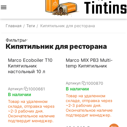
Меню
Найти
Корзина
Отложенные
Сравнить
Аккаунт
товары
Главная
Теги
Кипятильник для ресторана
/
/
Фильтры
Кипятильник для ресторана
Marco Ecoboiler T10
Marco MIX PB3 Multi-
Кипятильник
temp Кипятильник
настольный 10 л
1000870
Артикул:
В наличии
1000661
Артикул:
В наличии
Товар на удаленном
складе, отправка через
Товар на удаленном
~2-3 рабочих дня.
складе, отправка через
Окончательное наличие
~2-3 рабочих дня.
подтвердит менеджер.
Окончательное наличие
подтвердит менеджер.