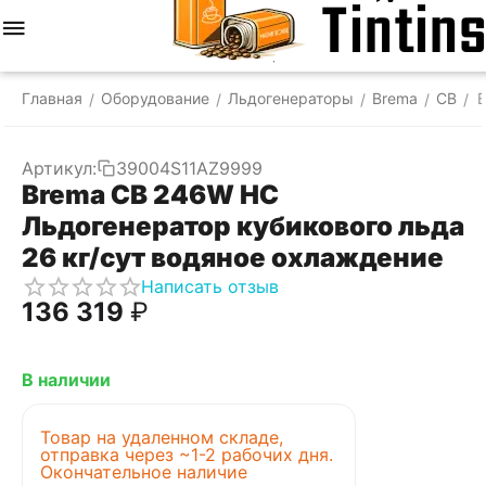
Меню
Найти
Корзина
Отложенные
Сравнить
Аккаунт
товары
Главная
Оборудование
Льдогенераторы
Brema
CB
B
/
/
/
/
/
Артикул:
39004S11AZ9999
Brema CB 246W HC
Льдогенератор кубикового льда
26 кг/сут водяное охлаждение
Написать отзыв
136 319
₽
В наличии
Товар на удаленном складе,
отправка через ~1-2 рабочих дня.
Окончательное наличие