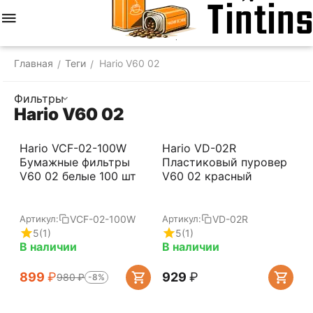
Меню
Найти
Корзина
Отложенные
Сравнить
Аккаунт
товары
Главная
Теги
Hario V60 02
/
/
Фильтры
Hario V60 02
Hario VCF-02-100W
Hario VD-02R
Бумажные фильтры
Пластиковый пуровер
V60 02 белые 100 шт
V60 02 красный
VCF-02-100W
VD-02R
Артикул:
Артикул:
5
(1)
5
(1)
В наличии
В наличии
‍899‍
₽
‍929‍
₽
‍980‍
₽
-8%